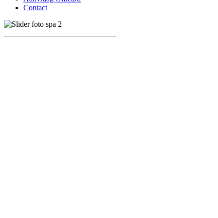
Contact
3
1
Ervaar vold