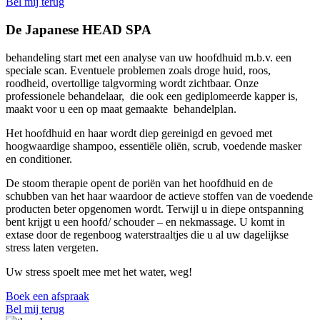
Bel mij terug
De Japanese
HEAD SPA
behandeling start met een analyse van uw hoofdhuid m.b.v. een
speciale scan. Eventuele problemen zoals droge huid, roos,
roodheid, overtollige talgvorming wordt zichtbaar. Onze
professionele behandelaar, die ook een gediplomeerde kapper is,
maakt voor u een op maat gemaakte behandelplan.
Het hoofdhuid en haar wordt diep gereinigd en gevoed met
hoogwaardige shampoo, essentiële oliën, scrub, voedende masker
en conditioner.
De stoom therapie opent de poriën van het hoofdhuid en de
schubben van het haar waardoor de actieve stoffen van de voedende
producten beter opgenomen wordt. Terwijl u in diepe ontspanning
bent krijgt u een hoofd/ schouder – en nekmassage. U komt in
extase door de regenboog waterstraaltjes die u al uw dagelijkse
stress laten vergeten.
Uw stress spoelt mee met het water, weg!
Boek een afspraak
Bel mij terug