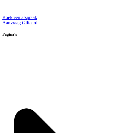
E
rvaar voldoening en innerlijke vreugde
Boek een afspraak
Aanvraag Giftcard
Pagina's